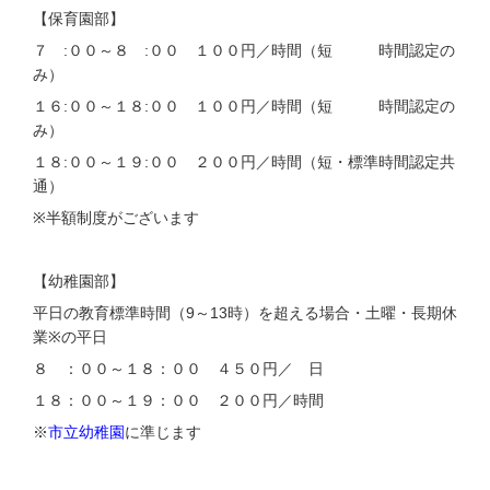
【保育園部】
７
:
００～８
:
００ １００円／時間（短 時間認定の
み）
１６
:
００～１８
:
００ １００円／時間（短 時間認定の
み）
１８
:
００～１９
:
００ ２００円／時間（短・標準時間認定共
通）
※
半額制度がございます
【幼稚園部】
平日の教育標準時間（
9
～
13
時）を超える場合・土曜・長期休
業
※
の平日
８ ：００～１８：００ ４５０円／ 日
１８：００～１９：００ ２００円／時間
※
市立幼稚園
に準じます