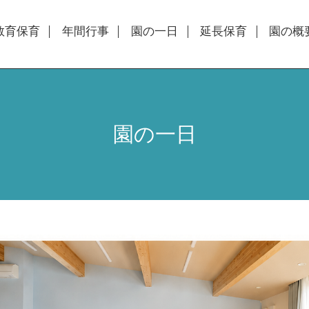
教育保育
年間行事
園の一日
延長保育
園の概
園の一日