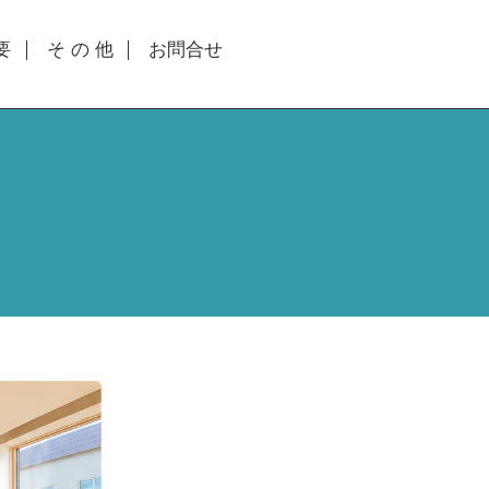
要
そ の 他
お問合せ