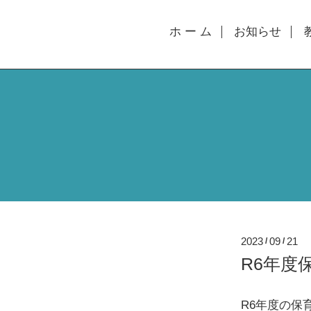
ホ ー ム
お知らせ
2023
09
21
/
/
R6年度
R6年度の保