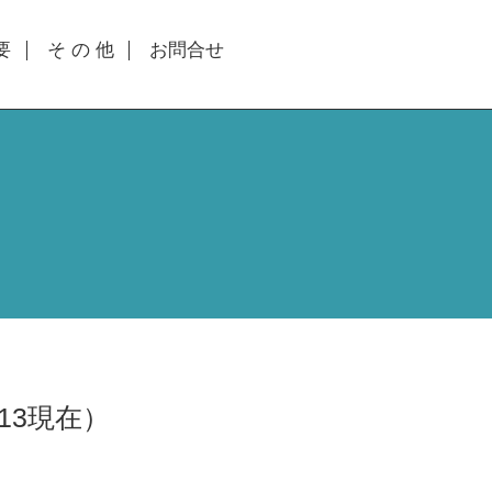
要
そ の 他
お問合せ
13現在）