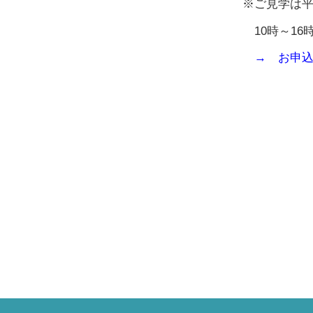
※ご見学は平
10時～16
→ お申