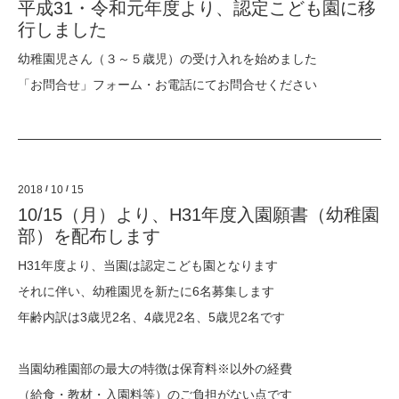
平成31・令和元年度より、認定こども園に移
行しました
幼稚園児さん（３～５歳児）の受け入れを始めました
「お問合せ」フォーム・お電話にてお問合せください
2018
/
10
/
15
10/15（月）より、H31年度入園願書（幼稚園
部）を配布します
H31年度より、当園は認定こども園となります
それに伴い、幼稚園児を新たに6名募集します
年齢内訳は3歳児2名、4歳児2名、5歳児2名です
当園幼稚園部の最大の特徴は保育料※以外の経費
（給食・教材・入園料等）のご負担がない点です